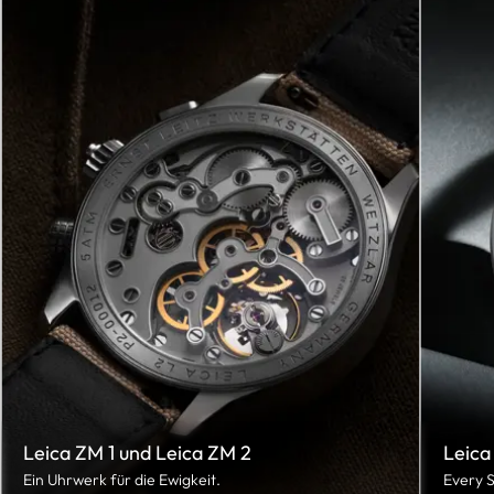
Leica ZM 1 und Leica ZM 2
Leica
Ein Uhrwerk für die Ewigkeit.
Every S