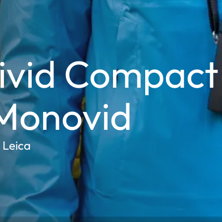
tivid Compact
 Monovid
 Leica