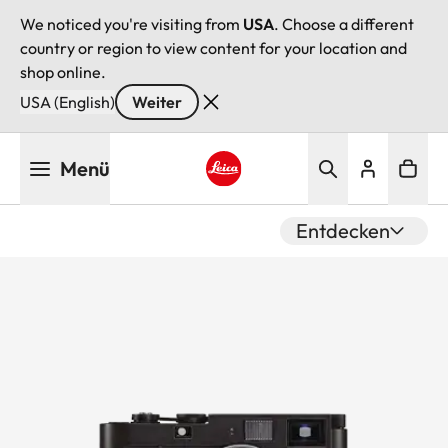
We noticed you're visiting from
USA
. Choose a different
country or region to view content for your location and
shop online.
USA (English)
Weiter
Direkt
Menü
zum
Inhalt
Leica logo - Home
Entdecken