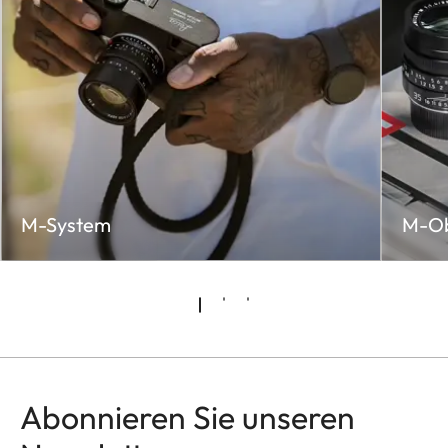
M-System
M-Ob
Abonnieren Sie unseren