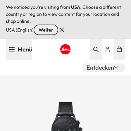
We noticed you're visiting from
USA
. Choose a different
country or region to view content for your location and
shop online.
USA (English)
Weiter
Direkt
Menü
zum
Inhalt
Leica logo - Home
Entdecken