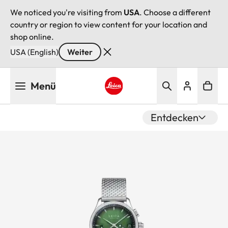
We noticed you're visiting from
USA
. Choose a different
country or region to view content for your location and
shop online.
USA (English)
Weiter
Direkt
Menü
zum
Inhalt
Leica logo - Home
Entdecken