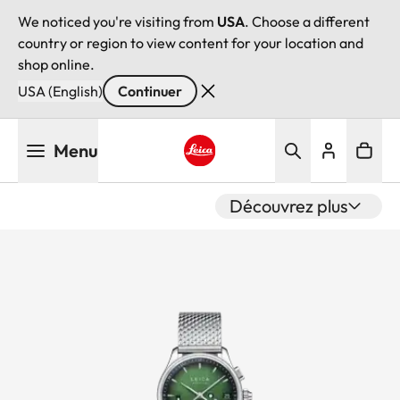
We noticed you're visiting from
USA
. Choose a different
country or region to view content for your location and
shop online.
USA (English)
Continuer
Aller
Menu
au
contenu
Leica logo - Home
principal
Découvrez plus