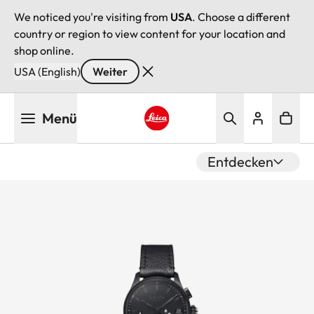
We noticed you're visiting from
USA
. Choose a different
country or region to view content for your location and
shop online.
USA (English)
Weiter
Direkt
Menü
zum
Inhalt
Leica logo - Home
Entdecken