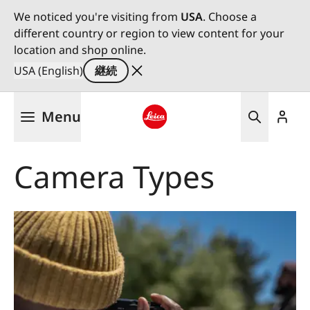
We noticed you're visiting from
USA
. Choose a
different country or region to view content for your
location and shop online.
USA (English)
継続
メ
Menu
イ
ン
Leica logo - Home
コ
Camera Types
ン
テ
ン
ツ
に
移
動