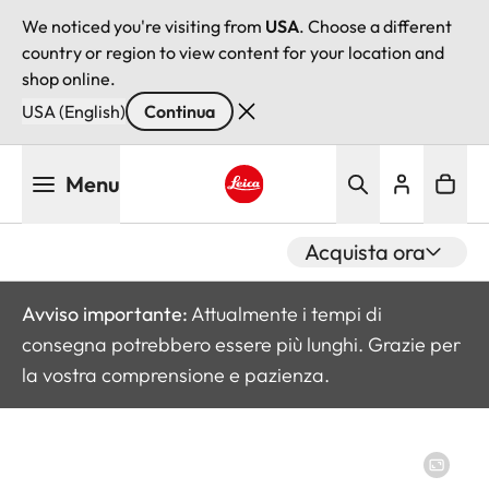
We noticed you're visiting from
USA
. Choose a different
country or region to view content for your location and
shop online.
USA (English)
Continua
Salta
Menu
al
contenuto
Leica logo - Home
principale
Acquista ora
Avviso importante:
Attualmente i tempi di
consegna potrebbero essere più lunghi. Grazie per
la vostra comprensione e pazienza.