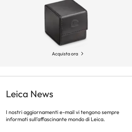
Visoflex 2 è anche retrocompatibile con i modelli
Leica M10 (M10, M10 Monochrom, M10R, M10-P e
M10-D) una volta aggiornati con il nuovo firmware
rilasciato a maggio 2022.
Acquista ora
Leica News
I nostri aggiornamenti e-mail vi tengono sempre
informati sull'affascinante mondo di Leica.