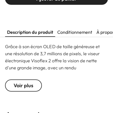
Description du produit
Conditionnement
À propo
Grâce à son écran OLED de taille généreuse et
une résolution de 3,7 millions de pixels, le viseur
électronique Visoflex 2 offre la vision de nette
d'une grande image, avec un rendu
particulièrement contrasté et une profondeur de
champ prononcée. Doté d'un capteur oculaire
Voir plus
pour une activation automatique et d'une plage de
réglage dioptrique de -4 à +3, le Visoflex 2 peut
être réglé sur trois angles différents (0°, 45°, 90°) -
ce qui facilite la capture d'images à partir de