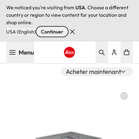
We noticed you're visiting from
USA
. Choose a different
country or region to view content for your location and
shop online.
USA (English)
Continuer
Aller
Menu
au
contenu
Leica logo - Home
principal
Acheter maintenant