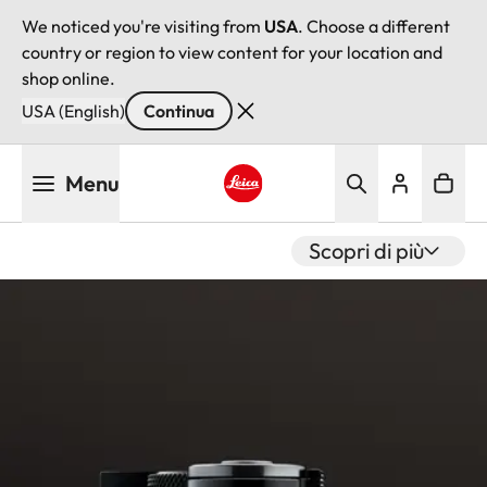
We noticed you're visiting from
USA
. Choose a different
country or region to view content for your location and
shop online.
USA (English)
Continua
Salta
Menu
al
contenuto
Leica logo - Home
principale
Scopri di più