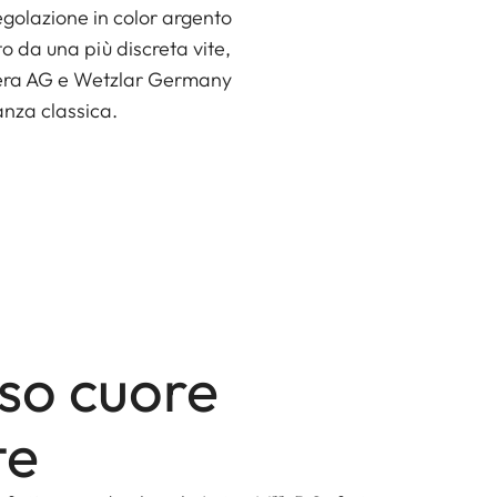
egolazione in color argento
to da una più discreta vite,
amera AG e Wetzlar Germany
anza classica.
sso cuore
te