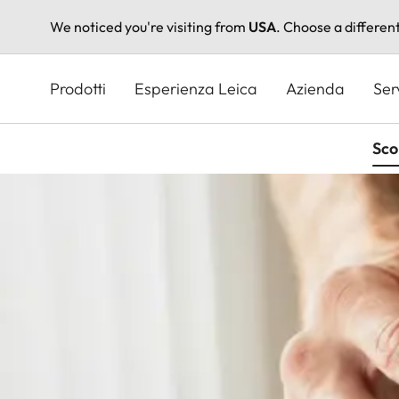
We noticed you're visiting from
USA
. Choose a differen
Salta
al
Prodotti
Esperienza Leica
Azienda
Ser
contenuto
principale
Sco