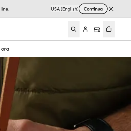
line.
USA (English)
Continua
 ora