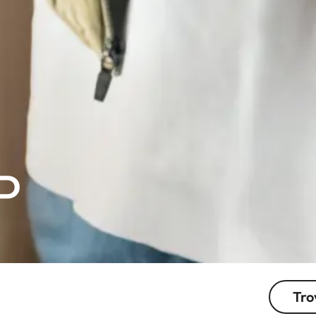
P
Tro