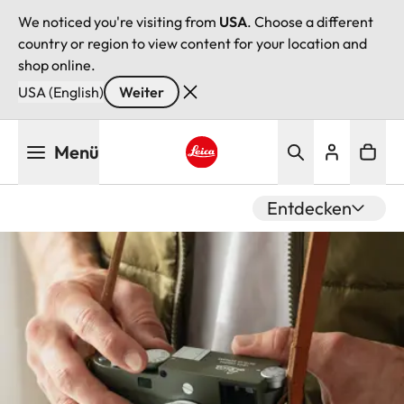
We noticed you're visiting from
USA
. Choose a different
country or region to view content for your location and
shop online.
USA (English)
Weiter
Direkt
Menü
zum
Inhalt
Leica logo - Home
Entdecken