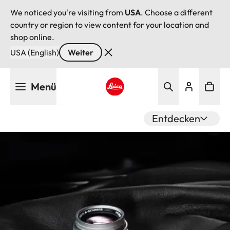
We noticed you're visiting from
USA
. Choose a different
country or region to view content for your location and
shop online.
USA (English)
Weiter
Direkt
Menü
zum
Inhalt
Leica logo - Home
Entdecken