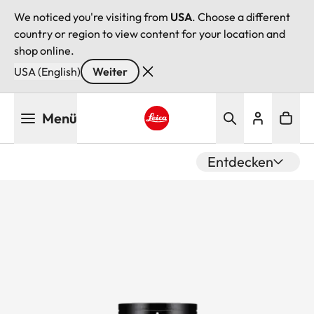
We noticed you're visiting from
USA
. Choose a different
country or region to view content for your location and
shop online.
USA (English)
Weiter
Direkt
Menü
zum
Inhalt
Leica logo - Home
Entdecken