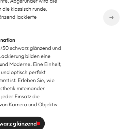
hte. Abgerundet wird die
 die klassisch runde,
änzend lackierte
ination
4/50 schwarz glänzend und
 Lackierung bilden eine
 und Moderne. Eine Einheit,
 und optisch perfekt
mt ist. Erleben Sie, wie
sthetik miteinander
jeder Einsatz die
r von Kamera und Objektiv
hwarz glänzend