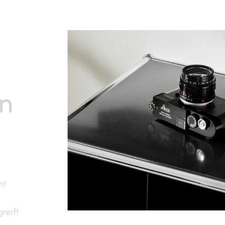
on
mt
reift