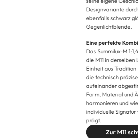
seine eigene Geschic
Designvariante durch
ebenfalls schwarz gl
Gegenlichtblende.
Eine perfekte Komb
Das Summilux-M 1:1,
die M11 in derselben
Einheit aus Tradition
die technisch präzise
aufeinander abgestim
Form, Material und Ä
harmonieren und wie 
individuelle Signatu
prägt.
Zur M11 sc