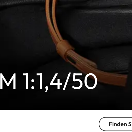
M 1:1,4/50
Finden S