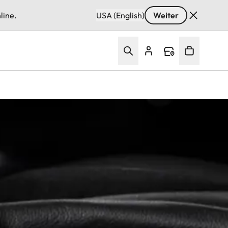
line.
USA (English)
Weiter