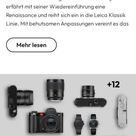
erfährt mit seiner Wiedereinführung eine
Renaissance und reiht sich ein in die Leica Klassik
Linie. Mit behutsamen Anpassungen vereint es das
historische Design seines Vorgängers mit den
modernen Ansprüchen an die digitale Fotografie.
Mehr lesen
Es zeichnet sich durch seine Lichtstärke,
Bildqualität und vor allem durch sein
unverwechselbares Bokeh beim Fotografieren mit
Offenblende aus. Bereits ab 0,7 m
Naheinstellgrenze entstehen ausdrucksstarke
Aufnahmen und einzigartige Porträts. Die
Neuauflage ist mit einer runden Gegenlichtblende
ausgestattet, die seinen zeitlosen Vintage-Look
unterstreicht.