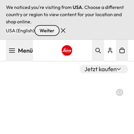
We noticed you're visiting from
USA
. Choose a different
country or region to view content for your location and
shop online.
USA (English)
Weiter
Direkt
Menü
zum
Inhalt
Leica logo - Home
Jetzt kaufen