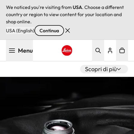
We noticed you're visiting from
USA
. Choose a different
country or region to view content for your location and
shop online.
USA (English)
Continua
Salta
Menu
al
contenuto
Leica logo - Home
principale
Scopri di più