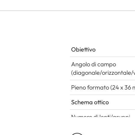
Obiettivo
Angolo di campo
(diagonale/orizzontale/v
Pieno formato (24 x 36
Schema ottico
Numero di lenti/gruppi
Posizione della pupilla d