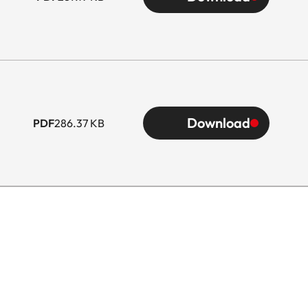
ica a 6 bit
Download
PDF
286.37 KB
raluce)