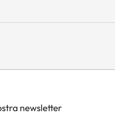
diaframma
12
Baionetta Leica M con codif
E46
Da innestare (fornito)
Circa 45 mm/71 mm (con pa
Circa 58 mm
Circa 417 g
nostra newsletter