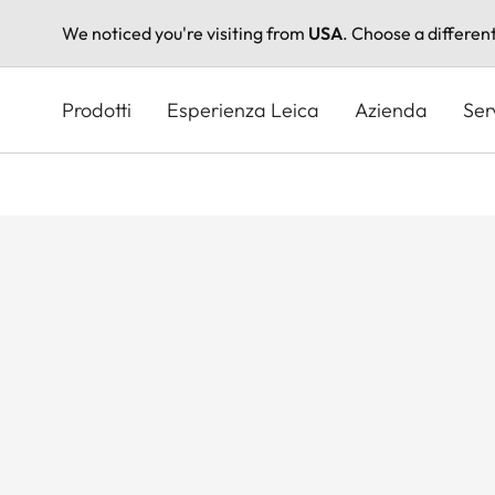
We noticed you're visiting from
USA
. Choose a differen
Salta
al
Prodotti
Esperienza Leica
Azienda
Ser
contenuto
principale