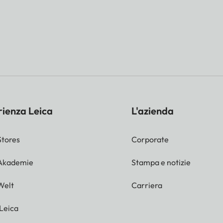
rienza Leica
L'azienda
Stores
Corporate
 Akademie
Stampa e notizie
Welt
Carriera
 Leica