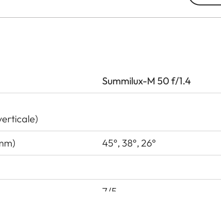
Summilux-M 50 f/1.4
erticale)
 mm)
45°, 38°, 26°
7/5
i entrata a monte della