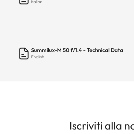
Italian
Numero di lamelle del 
Baionetta
Filettatura per filtri
Summilux-M 50 f/1.4 - Technical Data
Paraluce
English
Dimensioni
Lunghezza
Diametro
Peso
Iscriviti alla 