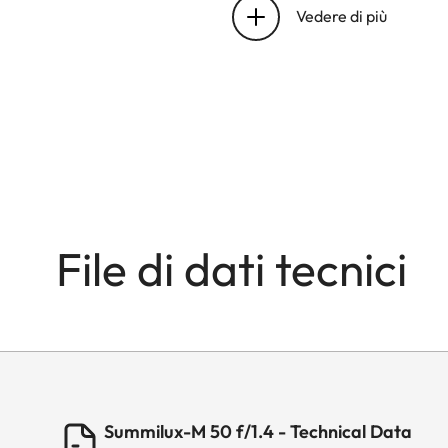
baionetta
Vedere di più
Campo di messa a fuoc
Messa a fuoco
Scala
Campo inquadrato min
File di dati tecnici
Rapporto d'ingrandime
Diaframma
Impostazione/funziona
Summilux-M 50 f/1.4 - Technical Data
Apertura minima