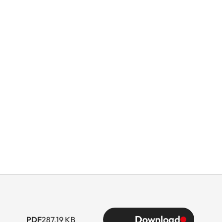
iedi (ft)
mm
ritenuta, anche sui
Download
PDF
287.19 KB