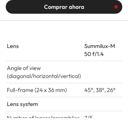
Comprar ahora
Lens
Summilux-M
50 f/1.4
Angle of view
(diagonal/horizontal/vertical)
Full-frame (24 x 36 mm)
45°, 38°, 26°
Lens system
Number of lenses/assemblies
7/5