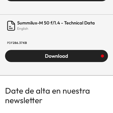
Setting/function
Click-stop
diaphragm
with half-
Summilux-M 50 f/1.4 - Technical Data
increment
English
lock settings
PDF
286.37 KB
Smallest aperture
16
Download
Number of diaphragm
12
blades
Bayonet
Leica M
bayonet with
Date de alta en nuestra
6-bit
newsletter
encoding
Filter thread
E46