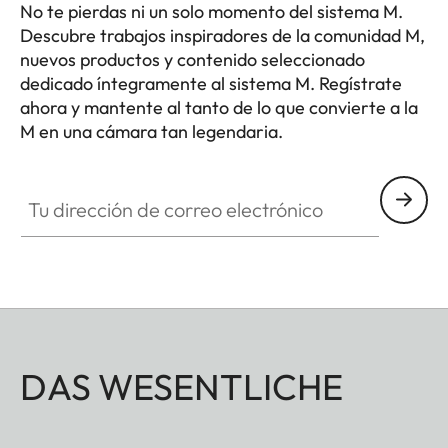
No te pierdas ni un solo momento del sistema M.
Descubre trabajos inspiradores de la comunidad M,
Lens hood
Click-on
nuevos productos y contenido seleccionado
(included)
dedicado íntegramente al sistema M. Regístrate
ahora y mantente al tanto de lo que convierte a la
Dimensions
M en una cámara tan legendaria.
HQ_GEN_M
Length
Approx. 45
Tu dirección de correo electrónico
mm/71 mm
(with lens
hood)
Diameter
Approx. 58
mm
DAS WESENTLICHE
Weight
Approx. 417 g