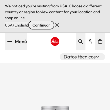
We noticed you're visiting from
USA
. Choose a different
country or region to view content for your location and
shop online.
USA (English)
Continuar
Pasar
Menú
al
contenido
Leica logo - Home
principal
Datos técnicos