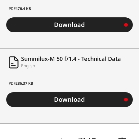
設定方法
クリックストップ絞り、目
PDF
476.4 KB
盛り間の中間値設定可
Download
最小絞り
16
絞り羽根枚数
12
Summilux-M 50 f/1.4 - Technical Data
レンズマウント
ライカ
M
マウント（
6
ビッ
English
トコード付）
フィルター取り
PDF
286.37 KB
E46
付け部
Download
レンズフード
外付け（同梱）
寸法
長さ
約
45 mm / 71 mm
（レン