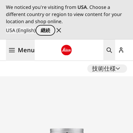
We noticed you're visiting from
USA
. Choose a
different country or region to view content for your
location and shop online.
USA (English)
継続
メ
Menu
イ
ン
Leica logo - Home
コ
技術仕様
ン
テ
ン
ツ
に
移
動