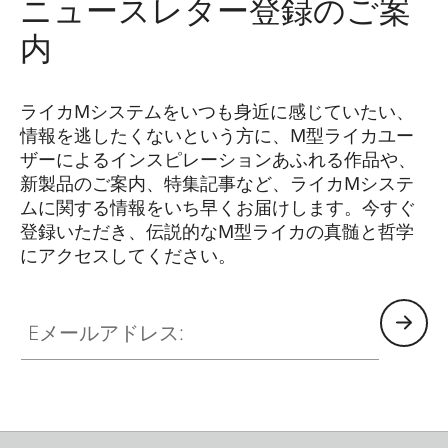
ニュースレター登録のご案
ズフード付き）
内
直径
約
58 mm
ライカMシステムをいつも身近に感じていたい、
質量
約
417 g/
約
450 g
（レンズ
情報を逃したくないという方に、M型ライカユー
フード付き）
ザーによるインスピレーションあふれる作品や、
新製品のご案内、特集記事など、ライカMシステ
ムに関する情報をいち早くお届けします。今すぐ
登録いただき、伝説的なM型ライカの真髄と哲学
にアクセスしてください。
HQ_GEN_M
Eメールアドレス: