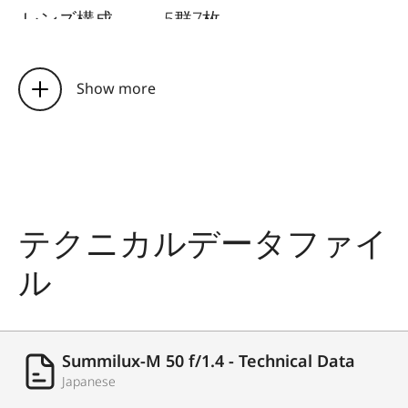
レンズ構成
5
群
7
枚
入射瞳位置
29.8 mm
Show more
合焦範囲
0.7 m
から無限遠まで
測距
スケール
メートル
(m)/
フィート
(ft)
表記
テクニカルデータファイ
最小撮影面積
35 mm
判換算
: 275 x 413
ル
mm
最大撮影倍率
1:12.5
Summilux-M 50 f/1.4 - Technical Data
絞り
Japanese