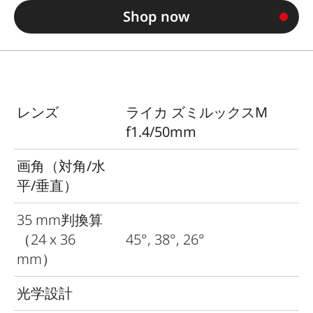
Shop now
レンズ
ライカ ズミルックスM
f1.4/50mm
画角（対角
/
水
平
/
垂直）
35 mm
判換算
（
24 x 36
45°, 38°, 26°
mm
）
光学設計