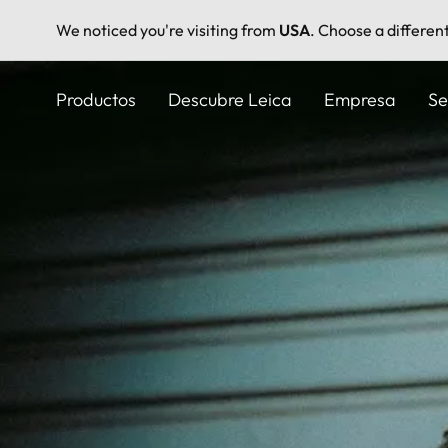
We noticed you're visiting from
USA
. Choose a differen
Pasar
al
Productos
Descubre Leica
Empresa
Se
contenido
principal