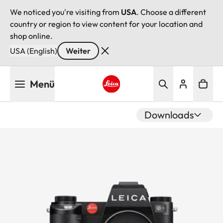
We noticed you're visiting from
USA
. Choose a different
country or region to view content for your location and
shop online.
USA (English)
Weiter
Direkt
Menü
zum
Inhalt
Leica logo - Home
Downloads