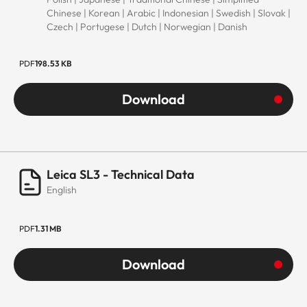
Chinese | Korean | Arabic | Indonesian | Swedish | Slovak |
Czech | Portugese | Dutch | Norwegian | Danish
PDF
198.53 KB
Download
Leica SL3 - Technical Data
English
PDF
1.31 MB
Download