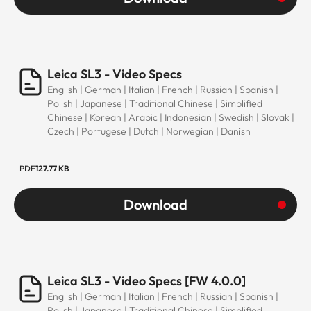
Leica SL3 - Video Specs
English | German | Italian | French | Russian | Spanish |
Polish | Japanese | Traditional Chinese | Simplified
Chinese | Korean | Arabic | Indonesian | Swedish | Slovak |
Czech | Portugese | Dutch | Norwegian | Danish
PDF
127.77 KB
Download
Leica SL3 - Video Specs [FW 4.0.0]
English | German | Italian | French | Russian | Spanish |
Polish | Japanese | Traditional Chinese | Simplified