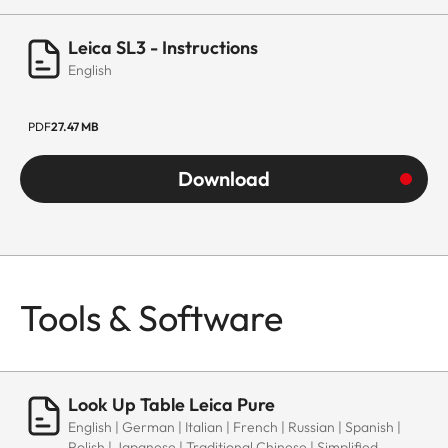
Leica SL3 - Instructions
English
PDF
27.47 MB
Download
Tools & Software
Look Up Table Leica Pure
English | German | Italian | French | Russian | Spanish |
Polish | Japanese | Traditional Chinese | Simplified