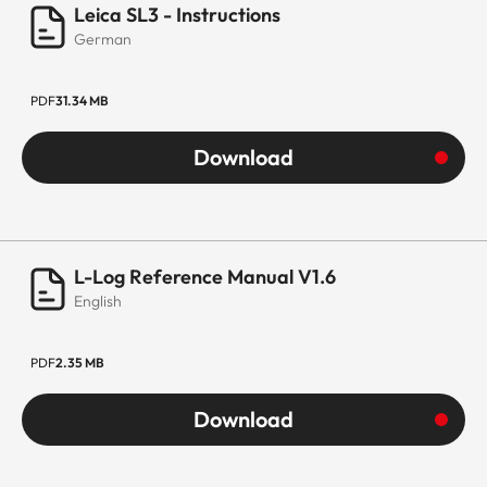
Leica SL3 - Instructions
German
PDF
31.34 MB
Download
L-Log Reference Manual V1.6
English
PDF
2.35 MB
Download