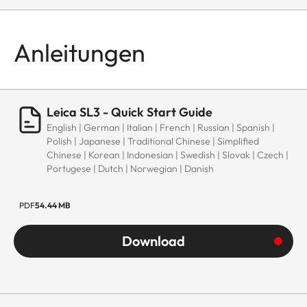
Anleitungen
Leica SL3 - Quick Start Guide
English | German | Italian | French | Russian | Spanish |
Polish | Japanese | Traditional Chinese | Simplified
Chinese | Korean | Indonesian | Swedish | Slovak | Czech |
Portugese | Dutch | Norwegian | Danish
PDF
54.44 MB
Download