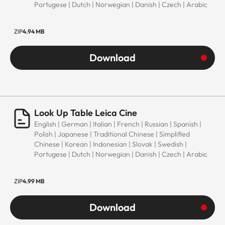
Portugese | Dutch | Norwegian | Danish | Czech | Arabic
ZIP
4.94 MB
Download
Look Up Table Leica Cine
English | German | Italian | French | Russian | Spanish |
Polish | Japanese | Traditional Chinese | Simplified
Chinese | Korean | Indonesian | Slovak | Swedish |
Portugese | Dutch | Norwegian | Danish | Czech | Arabic
ZIP
4.99 MB
Download