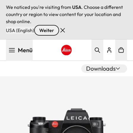
We noticed you're visiting from
USA
. Choose a different
country or region to view content for your location and
shop online.
USA (English)
Weiter
Direkt
Menü
zum
Inhalt
Leica logo - Home
Downloads