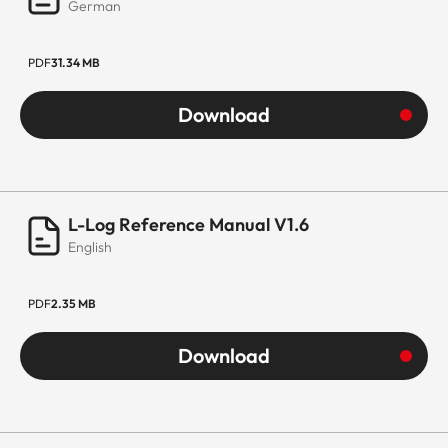
German
PDF
31.34 MB
Download
L-Log Reference Manual V1.6
English
PDF
2.35 MB
Download