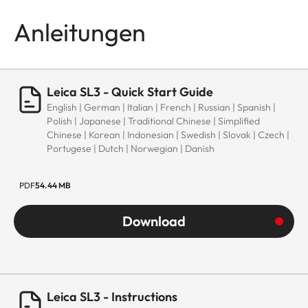
Anleitungen
Leica SL3 - Quick Start Guide
English | German | Italian | French | Russian | Spanish |
Polish | Japanese | Traditional Chinese | Simplified
Chinese | Korean | Indonesian | Swedish | Slovak | Czech |
Portugese | Dutch | Norwegian | Danish
PDF
54.44 MB
Download
Leica SL3 - Instructions