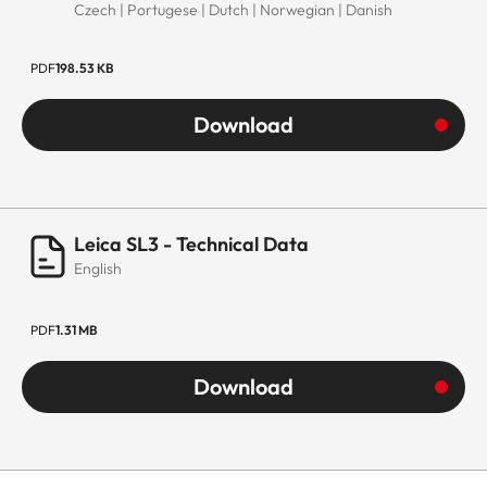
Czech | Portugese | Dutch | Norwegian | Danish
PDF
198.53 KB
Download
Leica SL3 - Technical Data
English
PDF
1.31 MB
Download