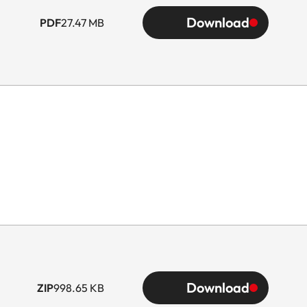
Download
PDF
27.47 MB
Download
ZIP
998.65 KB