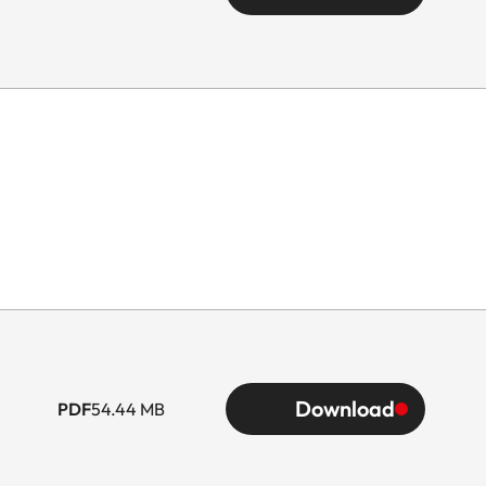
Download
PDF
54.44 MB