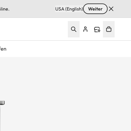
line.
USA (English)
Weiter
fen