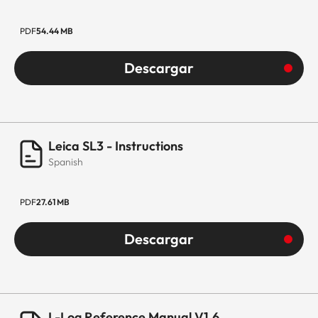
PDF
54.44 MB
Descargar
Leica SL3 - Instructions
Spanish
PDF
27.61 MB
Descargar
L-Log Reference Manual V1.6