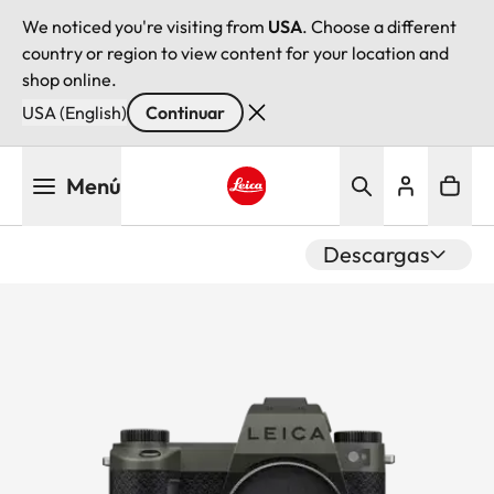
We noticed you're visiting from
USA
. Choose a different
country or region to view content for your location and
shop online.
USA (English)
Continuar
Pasar
Menú
al
contenido
Leica logo - Home
principal
Descargas