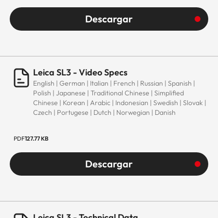
Descargar
Leica SL3 - Video Specs
English | German | Italian | French | Russian | Spanish |
Polish | Japanese | Traditional Chinese | Simplified
Chinese | Korean | Arabic | Indonesian | Swedish | Slovak |
Czech | Portugese | Dutch | Norwegian | Danish
PDF
127.77 KB
Descargar
Leica SL3 - Technical Data