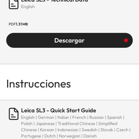
English
PDF
1.31 MB
Descargar
Instrucciones
Leica SL3 - Quick Start Guide
English | German | Italian | French | Russian | Spanish |
Polish | Japanese | Traditional Chinese | Simplified
Chinese | Korean | Indonesian | Swedish | Slovak | Czech |
Portugese | Dutch | Norwegian | Danish