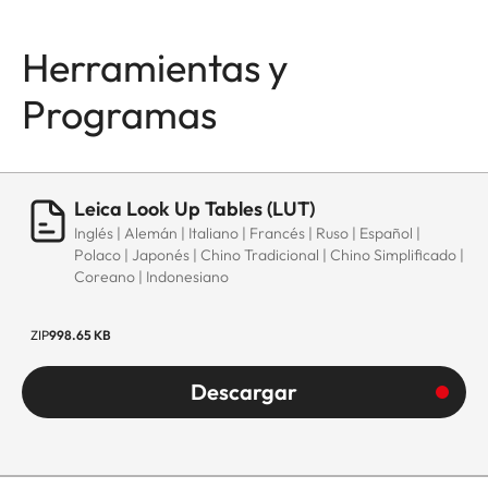
Herramientas y
Programas
Leica Look Up Tables (LUT)
Inglés | Alemán | Italiano | Francés | Ruso | Español |
Polaco | Japonés | Chino Tradicional | Chino Simplificado |
Coreano | Indonesiano
ZIP
998.65 KB
Descargar