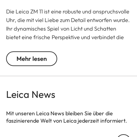
Die Leica ZM 11 ist eine robuste und anspruchsvolle
Uhr, die mit viel Liebe zum Detail entworfen wurde.
Ihr dynamisches Spiel von Licht und Schatten
bietet eine frische Perspektive und verbindet die
Kunst der Uhrmacherei mit der Essenz der
Fotografie.
Mehr lesen
Angetrieben wird die ZM 11 vom Leica Boutique
Kaliber LA-3001, das in Zusammenarbeit mit dem
Schweizer Hersteller Chronode entwickelt wurde.
Leica News
Die Uhr bietet präzise Zeitmessung und eine
Gangreserve von 60 Stunden, wobei sie in fünf
Positionen gemessen wird, um eine optimale
Mit unseren Leica News bleiben Sie über die
faszinierende Welt von Leica jederzeit informiert.
Genauigkeit zu gewährleisten.