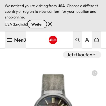
We noticed you're visiting from
USA
. Choose a different
country or region to view content for your location and
shop online.
USA (English)
Weiter
Direkt
Menü
zum
Inhalt
Leica logo - Home
Jetzt kaufen