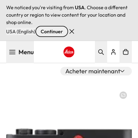
We noticed you're visiting from
USA
. Choose a different
country or region to view content for your location and
shop online.
USA (English)
Continuer
Aller
Menu
au
contenu
Leica logo - Home
principal
Acheter maintenant