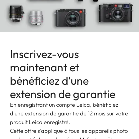
liberté dans la composition créative des images.
Le Leica M EV1 est doté d’un capteur plein format
60 MP exceptionnel et dispose tout comme les
modèles M11-D et M11-P de la technologie Content
Credentials pour assurer une traçabilité absolue
Inscrivez-vous
des photos.
maintenant et
bénéficiez d'une
extension de garantie
En enregistrant un compte Leica, bénéficiez
d'une extension de garantie de 12 mois sur votre
produit Leica enregistré.
Cette offre s'applique à tous les appareils photo