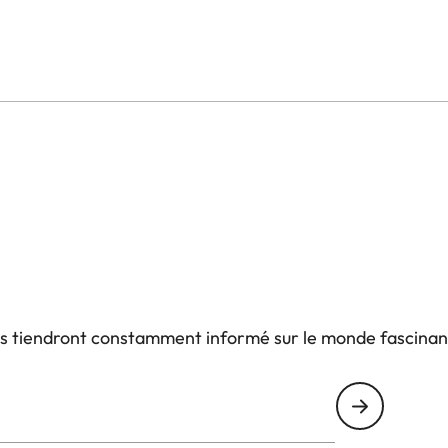
îtrise durant la prise de vue.
e et la carte SD restent rapidement accessibles sans
 protecteur est également doté d’une plaque inférieure
pide et facile sur les trépieds adaptés.
us tiendront constamment informé sur le monde fascinan