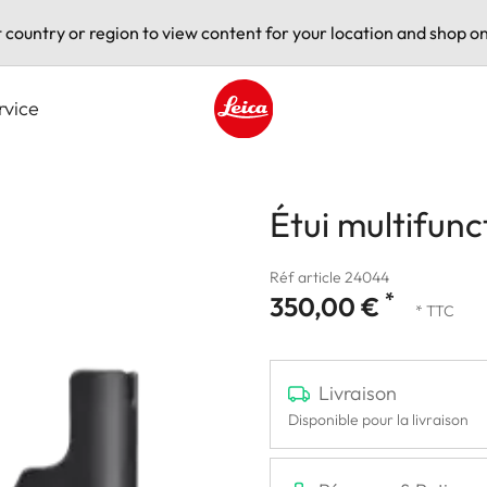
t country or region to view content for your location and shop on
rvice
Leica logo - Home
Étui multifunc
Réf article 24044
*
350,00 €
* TTC
Livraison
Disponible pour la livraison