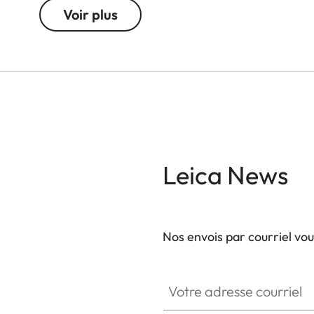
option pour augmenter encore la stabilité et la ma
Voir plus
Grâce à la base inférieure qui s’ouvre, la batteri
qu’il soit nécessaire de retirer le protecteur. Le
compatible Arca-Swiss, permettant une fixation ra
Leica News
Nos envois par courriel vo
Votre adresse courriel