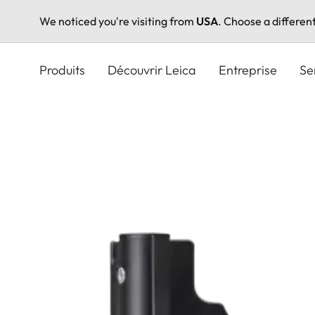
We noticed you're visiting from
USA
. Choose a differen
Aller
au
Produits
Découvrir Leica
Entreprise
Se
contenu
principal