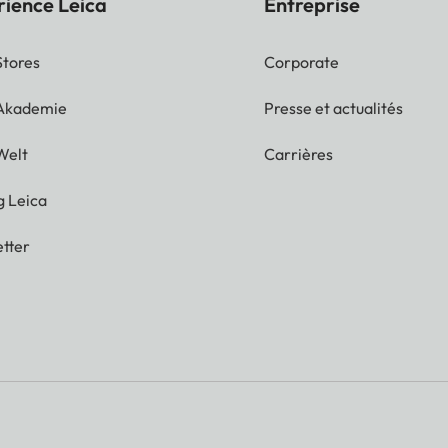
rience Leica
Entreprise
Stores
Corporate
 Akademie
Presse et actualités
Welt
Carrières
g Leica
tter