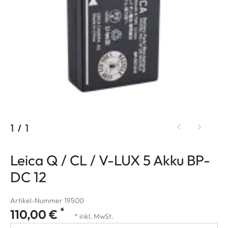
1
/
1
Leica Q / CL / V-LUX 5 Akku BP-
DC 12
Artikel-Nummer 19500
*
110,00 €
* inkl. MwSt.