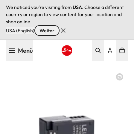
We noticed you're visiting from
USA
. Choose a different
country or region to view content for your location and
shop online.
USA (English)
Weiter
Direkt
Menü
zum
Inhalt
Leica logo - Home