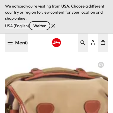
We noticed you're visiting from
USA
. Choose a different
country or region to view content for your location and
shop online.
USA (English)
Weiter
Direkt
Menü
zum
Inhalt
Leica logo - Home