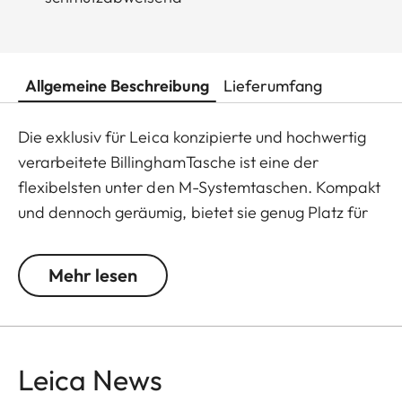
Allgemeine Beschreibung
Lieferumfang
Die exklusiv für Leica konzipierte und hochwertig
verarbeitete BillinghamTasche ist eine der
flexibelsten unter den M-Systemtaschen. Kompakt
und dennoch geräumig, bietet sie genug Platz für
bis zu zwei M-Gehäuse und zwei Objektive oder ein
M-Gehäuse und drei Objektive. Selbst große
Mehr lesen
Objektive und Handgriff M sind gut und sicher
verstaubar. In das praktische Reißverschlussfach
passen das Ladegerät, Ersatzakkus sowie weiteres
Zubehör. Das robuste Canvas-Gewebe ist wasser-
Leica News
und schmutzabweisend und genügt höchsten