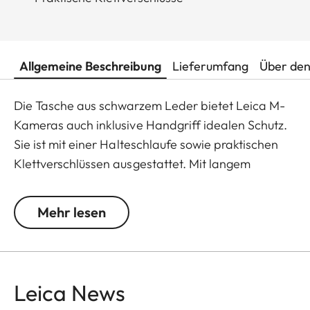
Allgemeine Beschreibung
Lieferumfang
Über den
Die Tasche aus schwarzem Leder bietet Leica M-
Kameras auch inklusive Handgriff idealen Schutz.
Sie ist mit einer Halteschlaufe sowie praktischen
Klettverschlüssen ausgestattet. Mit langem
Vorderteil eignet sie sich für M-Kameras mit
Objektiven bis 65 mm Durchmesser und einer
Mehr lesen
Länge bis 80 mm.
Leica News