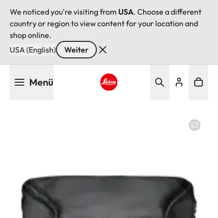
We noticed you're visiting from
USA
. Choose a different
country or region to view content for your location and
shop online.
USA (English)
Weiter
Direkt
Menü
zum
Inhalt
Leica logo - Home