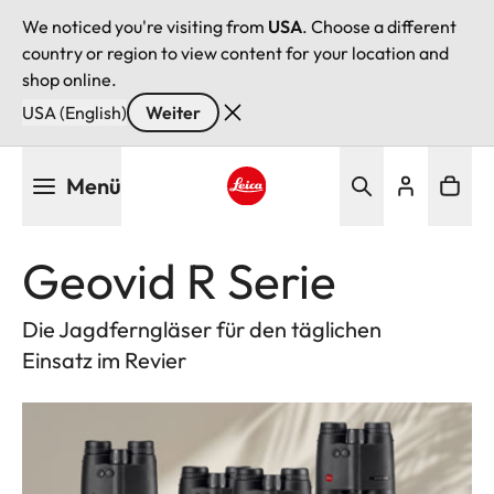
We noticed you're visiting from
USA
. Choose a different
country or region to view content for your location and
shop online.
USA (English)
Weiter
Direkt
Menü
zum
Inhalt
Leica logo - Home
Geovid R Serie
Die Jagdferngläser für den täglichen
Einsatz im Revier