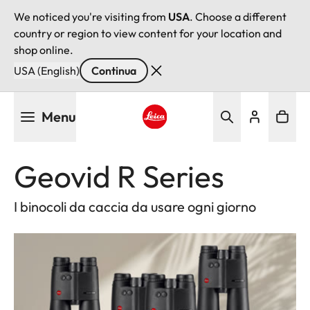
We noticed you're visiting from
USA
. Choose a different
country or region to view content for your location and
shop online.
USA (English)
Continua
Salta
Menu
al
contenuto
Leica logo - Home
principale
Geovid R Series
I binocoli da caccia da usare ogni giorno