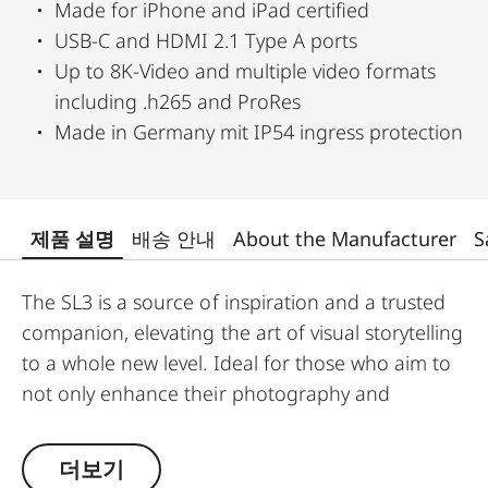
Made for iPhone and iPad certified
USB-C and HDMI 2.1 Type A ports
Up to 8K-Video and multiple video formats
including .h265 and ProRes
Made in Germany mit IP54 ingress protection
제품 설명
배송 안내
About the Manufacturer
S
The SL3 is a source of inspiration and a trusted
companion, elevating the art of visual storytelling
to a whole new level. Ideal for those who aim to
not only enhance their photography and
videography skills, but also for those who want to
own the moment, and fully immerse themselves
더보기
in the joy of the creative process with a Leica.