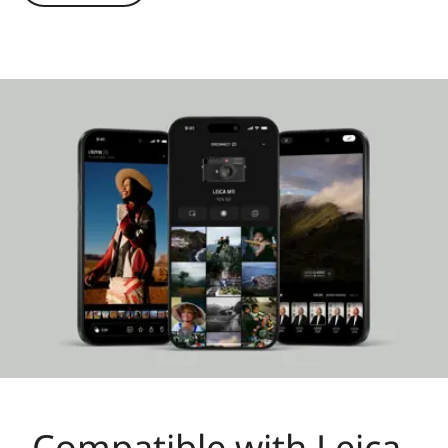
This 60 megapixel mirrorless full-frame system
camera is a testament to Made in Germany
quality and precision, uniquely combining
cutting-edge technology and a user-friendly
design with the renowned craftsmanship
synonymous with the Leica brand for more than
150 years.
Compatible with Leica