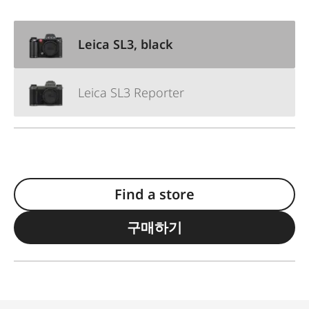
Leica SL3, black
Leica SL3 Reporter
Find a store
구매하기