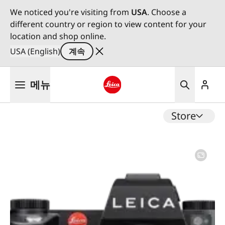
We noticed you're visiting from
USA
. Choose a
different country or region to view content for your
location and shop online.
USA (English)
계속
주
메뉴
요
콘
Leica logo - Home
텐
Store
츠
로
건
너
뛰
기