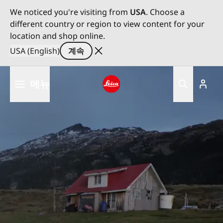
We noticed you're visiting from
USA
. Choose a
different country or region to view content for your
location and shop online.
USA (English)
계속
주
메뉴
요
콘
Leica logo - Home
텐
츠
로
건
너
뛰
기