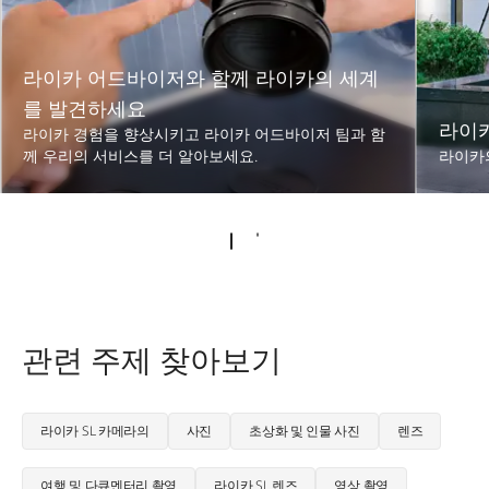
라이카 어드바이저와 함께 라이카의 세계
를 발견하세요
라이
라이카 경험을 향상시키고 라이카 어드바이저 팀과 함
께 우리의 서비스를 더 알아보세요.
라이카의
관련 주제 찾아보기
라이카 SL 카메라의
사진
초상화 및 인물 사진
렌즈
여행 및 다큐멘터리 촬영
라이카 SL 렌즈
영상 촬영