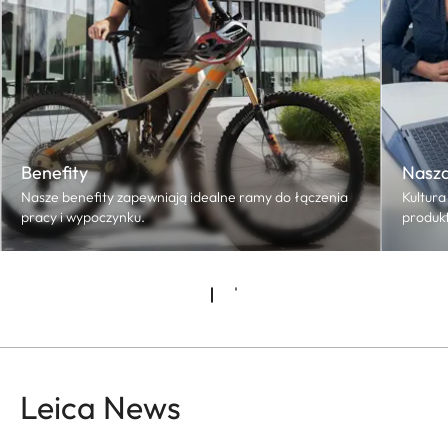
Benefity
Nasza
Nasze benefity zapewniają idealne ramy do łączenia
Kultura
pracy i wypoczynku.
produkt
Leica News