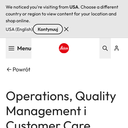
We noticed you're visiting from
USA
. Choose a different
country or region to view content for your location and
shop online.
USA (English)
Kontynuuj
Przejdź
Menu
do
treści
Leica logo - Home
Powrót
Operations, Quality
Management i
Customer Care