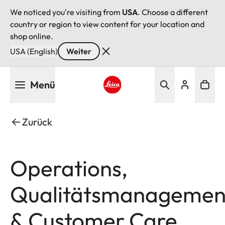
We noticed you're visiting from
USA
. Choose a different
country or region to view content for your location and
shop online.
USA (English)
Weiter
Direkt
Menü
zum
Inhalt
Leica logo - Home
Zurück
Operations,
Qualitätsmanagemen
& Customer Care