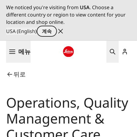
We noticed you're visiting from
USA
. Choose a
different country or region to view content for your
location and shop online.
USA (English)
계속
주
메뉴
요
콘
Leica logo - Home
텐
뒤로
츠
로
건
너
Operations, Quality
뛰
기
Management &
Customer Care