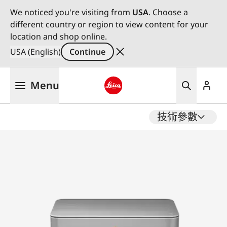
We noticed you're visiting from
USA
. Choose a
different country or region to view content for your
location and shop online.
USA (English)
Continue
Skip
Menu
to
main
Leica logo - Home
content
技術參數