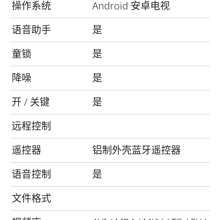
操作系统
Android 安卓电视
语音助手
是
童锁
是
降噪
是
开 / 关键
是
远程控制
遥控器
铝制外壳蓝牙遥控器
语音控制
是
文件格式