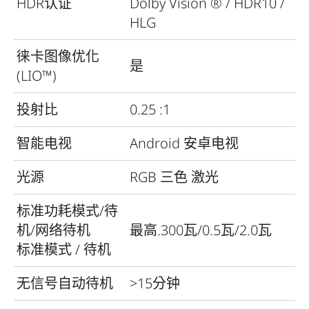
HDR认证
Dolby Vision ® / HDR10 /
HLG
徕卡图像优化
是
(LIO™)
投射比
0.25 :1
智能电视
Android 安卓电视
光源
RGB 三色 激光
标准功耗模式/待
机/网络待机
最高.300瓦/0.5瓦/2.0瓦
标准模式 / 待机
无信号自动待机
>15分钟