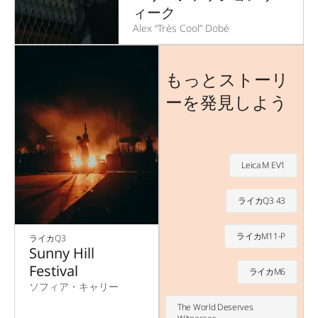
ィーク
Alex “Très Cool” Dobé
もっとストーリ
ーを発見しよう
Leica M EV1
ライカQ3 43
ライカM11-P
ライカQ3
Sunny Hill
Festival
ライカM6
ソフィア・キャリー
The World Deserves