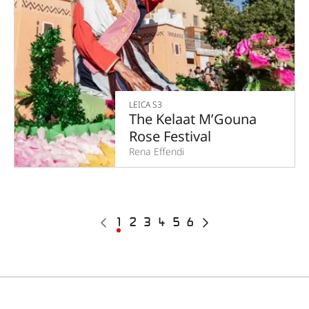
LEICA S3
The Kelaat M’Gouna
Rose Festival
Rena Effendi
Pagination
前
カ
1
Page
2
Page
3
Page
4
Page
5
Page
6
次
ペ
レ
ペ
ー
ン
ー
ジ
ト
ジ
ペ
ー