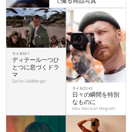
で撮る商品写真
ライカM11
ディテール一つひ
とつに息づくドラ
マ
Sacha Goldberger
ライカQ3 43
日々の瞬間を特別
なものに
Alex Harrison Magrath