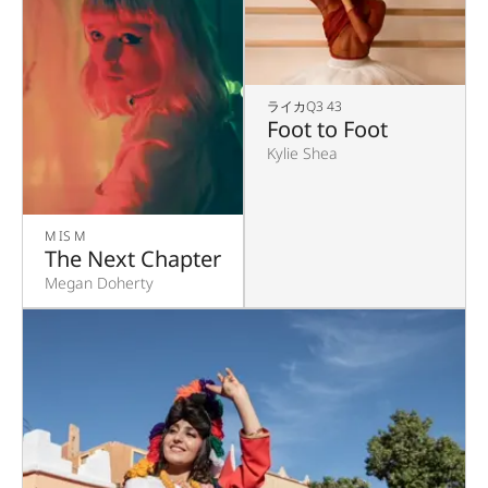
ライカQ3 43
Foot to Foot
Kylie Shea
M IS M
The Next Chapter
Megan Doherty