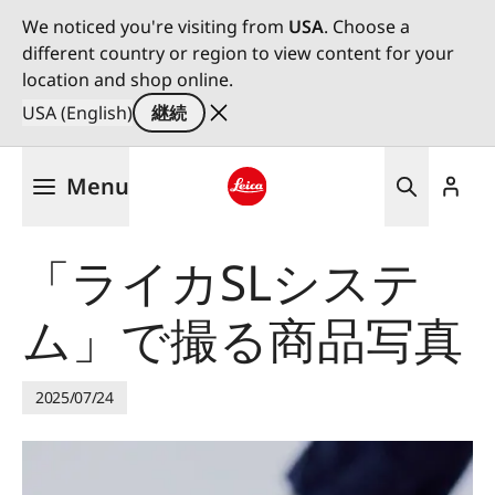
We noticed you're visiting from
USA
. Choose a
different country or region to view content for your
location and shop online.
USA (English)
継続
メ
Menu
イ
ン
Leica logo - Home
コ
「ライカSLシステ
ン
テ
ム」で撮る商品写真
ン
ツ
に
移
2025/07/24
動