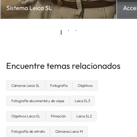
Sistema Leica SL
Acce
Encuentre temas relacionados
Cámaras Leica SL
Fotografía
Objetivos
Fotografía documental y de viajes
Leica SL3
Objetivos Leica SL
Filmación
Leica SL2
Fotografía de retrato
Cámaras Leica M