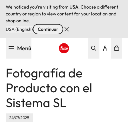
We noticed you're visiting from
USA
. Choose a different
country or region to view content for your location and
shop online.
USA (English)
Continuar
Pasar
Menú
al
contenido
Leica logo - Home
principal
Fotografía de
Producto con el
Sistema SL
24/07/2025