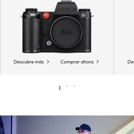
Descubre más
Comprar ahora
De