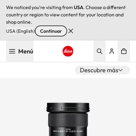
We noticed you're visiting from
USA
. Choose a different
country or region to view content for your location and
shop online.
USA (English)
Continuar
Pasar
Menú
al
contenido
Leica logo - Home
principal
Descubre más