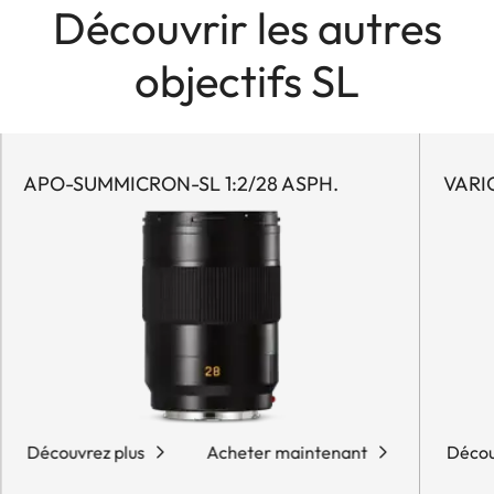
Découvrir les autres
objectifs SL
APO-SUMMICRON-SL 1:2/28 ASPH.
VARI
Découvrez plus
Acheter maintenant
Décou