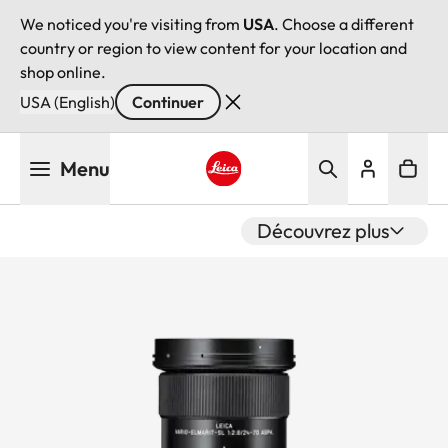
We noticed you're visiting from
USA
. Choose a different
country or region to view content for your location and
shop online.
USA (English)
Continuer
Aller
Menu
au
contenu
Leica logo - Home
principal
Découvrez plus