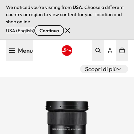
We noticed you're visiting from
USA
. Choose a different
country or region to view content for your location and
shop online.
USA (English)
Continua
Salta
Menu
al
contenuto
Leica logo - Home
principale
Scopri di più