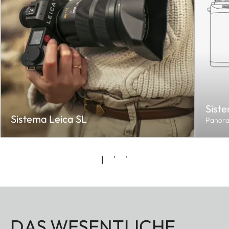
Sist
Sistema Leica SL
Panora
DAS WESENTLICHE