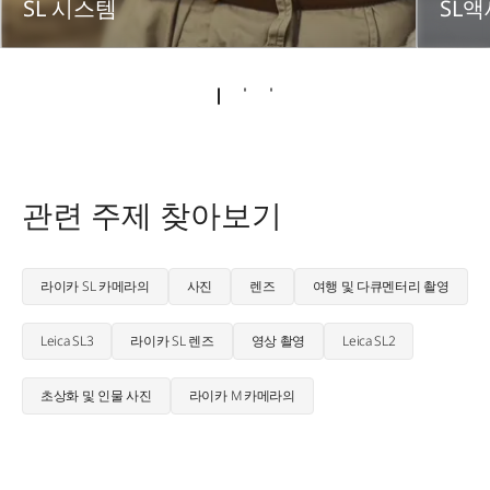
SL 시스템
SL
관련 주제 찾아보기
라이카 SL 카메라의
사진
렌즈
여행 및 다큐멘터리 촬영
Leica SL3
라이카 SL 렌즈
영상 촬영
Leica SL2
초상화 및 인물 사진
라이카 M 카메라의