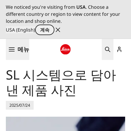
We noticed you're visiting from
USA
. Choose a
different country or region to view content for your
location and shop online.
USA (English)
계속
주
메뉴
요
콘
Leica logo - Home
텐
SL 시스템으로 담아
츠
로
낸 제품 사진
건
너
뛰
기
2025/07/24