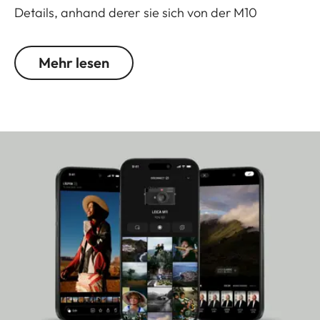
Details, anhand derer sie sich von der M10
unterscheidet: Auffällig unauffällig ist der extrem
leise Verschluss - eine nicht zu unterschätzende
Mehr lesen
Kleinigkeit, die gerade in diskreten Situationen
über den Unterschied zwischen einem guten und
dem perfekten Bild entscheiden kann. Der
prominente rote Punkt auf der Vorderseite, von
vielen Profis aus Gründen der Unauffälligkeit
abgeklebt, entfällt und wird durch einen dezenten
Leica-Schriftzug auf der Deckkappe ersetzt. Dass
die Leica M10-P darüber hinaus den gleichen,
höchsten Standards hinsichtlich Material und
Verarbeitung genügt wie ihre Schwestermodelle,
liegt auf der Hand und macht sie zur ersten Wahl
all derer, die das Besondere lieben.