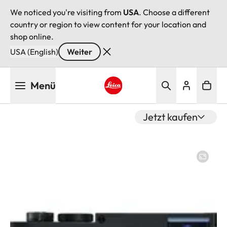
We noticed you're visiting from
USA
. Choose a different
country or region to view content for your location and
shop online.
USA (English)
Weiter
Direkt
Menü
zum
Inhalt
Leica logo - Home
Jetzt kaufen