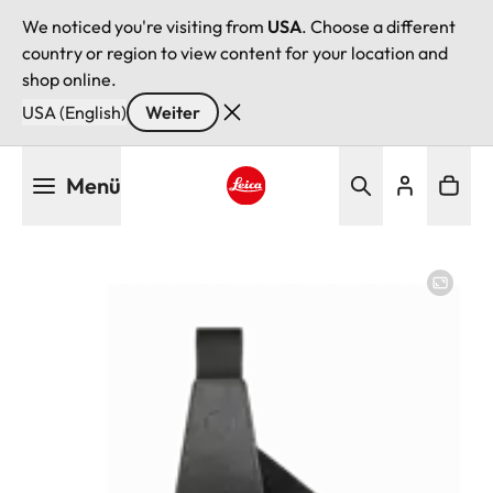
We noticed you're visiting from
USA
. Choose a different
country or region to view content for your location and
shop online.
USA (English)
Weiter
Direkt
Menü
zum
Inhalt
Leica logo - Home