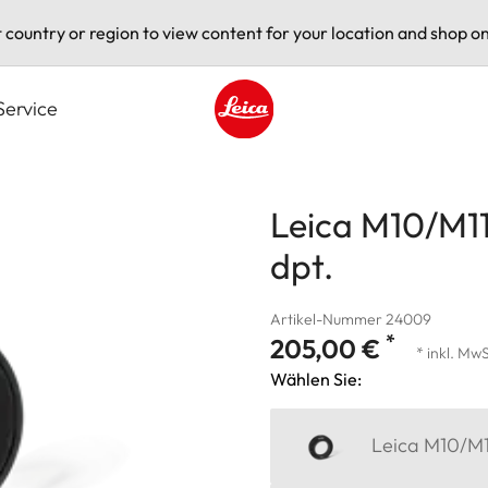
t country or region to view content for your location and shop on
Service
Leica logo - Home
Leica M10/M11
dpt.
Artikel-Nummer 24009
*
205,00 €
* inkl. MwS
Wählen Sie:
Leica M10/M11